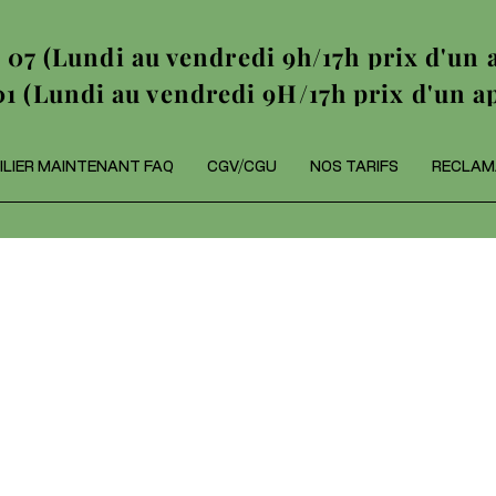
 07 (Lundi au vendredi 9h/17h prix d'un a
01 (Lundi au vendredi 9H/17h prix d'un ap
ILIER MAINTENANT FAQ
CGV/CGU
NOS TARIFS
RECLAM