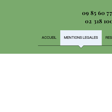
09 85 60 77
02 318 10
ACCUEIL
MENTIONS LEGALES
RES